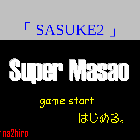
「 SASUKE2 」