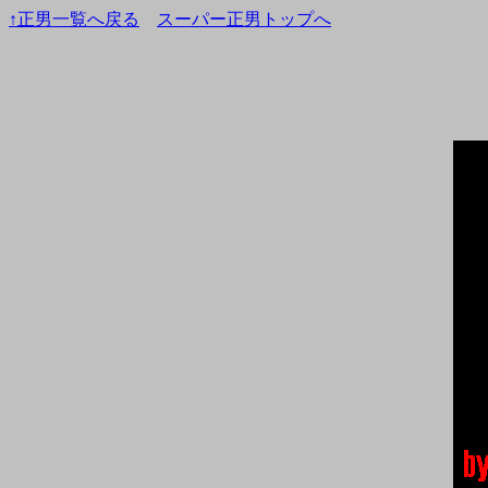
↑正男一覧へ戻る
スーパー正男トップへ