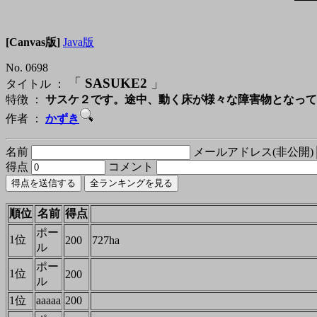
[Canvas版]
Java版
No. 0698
「
SASUKE2
」
タイトル ：
特徴 ：
サスケ２です。途中、動く床が様々な障害物となって
作者 ：
かずき
名前
メールアドレス(非公開)
得点
コメント
順位
名前
得点
ポー
1位
200
727ha
ル
ポー
1位
200
ル
1位
aaaaa
200