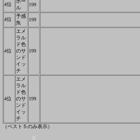
ポー
4位
199
ル
予感
4位
199
魚
エメ
ラル
ド色
4位
のサ
199
ンド
イッ
チ
エメ
ラル
ド色
4位
のサ
199
ンド
イッ
チ
（ベスト５のみ表示）