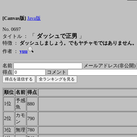
[Canvas版]
Java版
No. 0697
「
ダッシュで正男
」
タイトル ：
特徴 ：
ダッシュしましょう。でもヤチャモではありません。
作者 ：
yuu
名前
メールアドレス(非公開)
得点
コメント
順位
名前
得点
予感
1位
880
魚
カモ
2位
790
ン
3位
無理
780