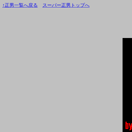
↑正男一覧へ戻る
スーパー正男トップへ