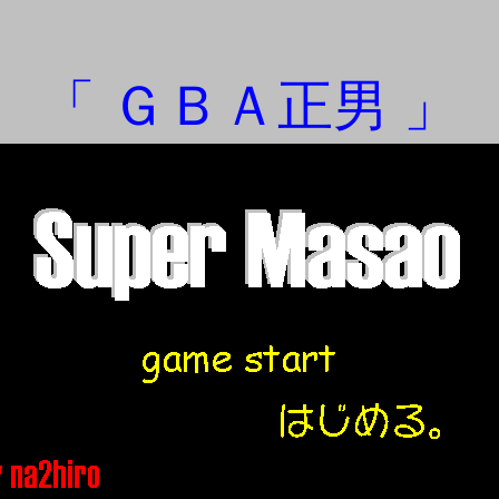
「 ＧＢＡ正男 」