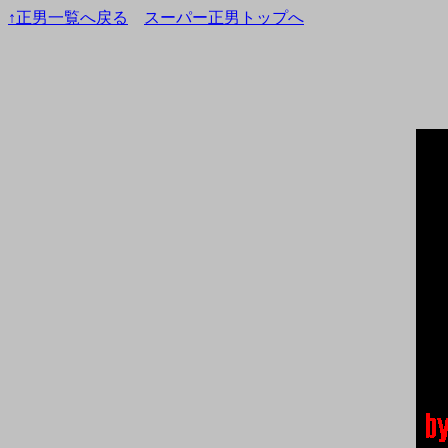
↑正男一覧へ戻る
スーパー正男トップへ