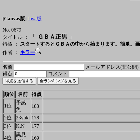
[Canvas版]
Java版
No. 0679
「
ＧＢＡ正男
」
タイトル ：
特徴 ：
スタートするとＧＢＡの中から始まります。簡単。画
作者 ：
キラー
名前
メールアドレス(非公開)
得点
コメント
順位
名前
得点
予感
1位
183
魚
2位
23yuki
178
3位
K.N
177
黒見
4位
169