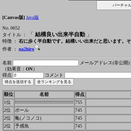
[Canvas版]
Java版
No. 0652
「
結構良い出来半自動
」
タイトル ：
特徴 ：
右に歩く半自動です。結構いい出来だと思います。そ
作者 ：
na2hiro
名前
メールアドレス(非公開)
（効果音：
ON
）
得点
コメント
順位
名前
得点
1位
!!!!!!!!!!!!!!!!!!!!!!!!!!!!!!!!!!!!!!!!
755
2位
ポール
745
2位
亀(ノコノコ)
745
2位
予感魚
745