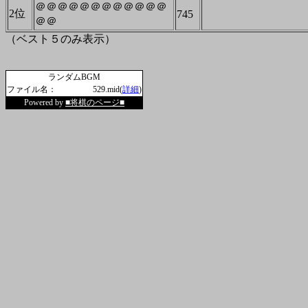
＠＠＠＠＠＠＠＠＠＠＠＠
2位
745
＠＠
（ベスト５のみ表示）
ランダムBGM
ファイル名：
529.mid(
詳細
)
Powered by
■将棋のページ■