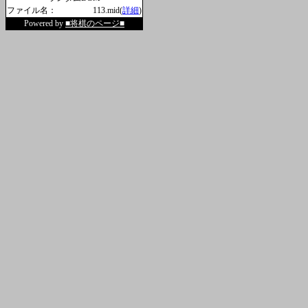
ファイル名：
113.mid(
詳細
)
Powered by
■将棋のページ■