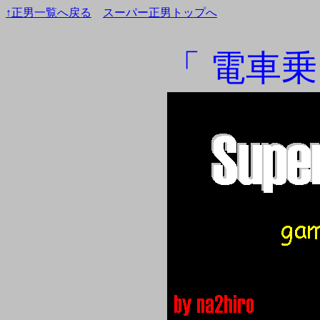
↑正男一覧へ戻る
スーパー正男トップへ
「 電車乗