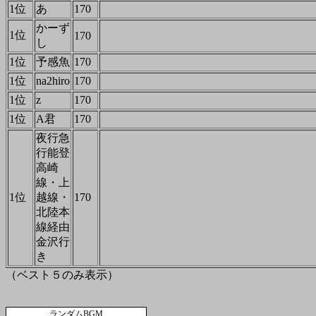
1位
あ
170
かーず
1位
170
し
1位
予感魚
170
1位
na2hiro
170
1位
z
170
1位
A君
170
夜行急
行能登
高崎
線・上
1位
越線・
170
北陸本
線経由
金沢行
き
（ベスト５のみ表示）
ランダムBGM