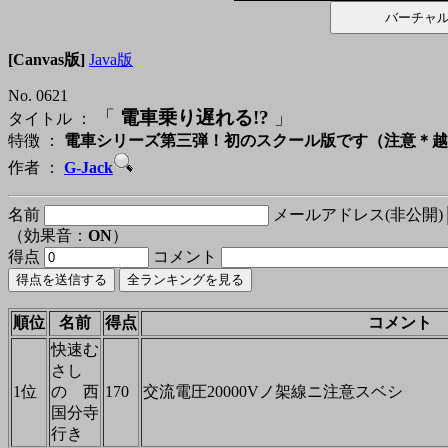
[Canvas版]
Java版
No. 0621
「
電車乗り遅れる!?
」
タイトル ：
特徴 ：
電車シリーズ第三弾！初のスクール版です（注意＊越
作者 ：
G-Jack
名前
メールアドレス(非公開)
（効果音：
ON
）
得点
コメント
順位
名前
得点
コメント
快速む
さし
1位
の 西
170
交流電圧20000Vノ架線ニ注意スベシ
国分寺
行き