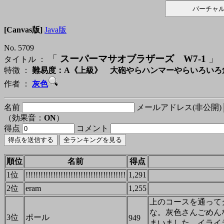
[Canvas版]
Java版
No. 5709
「
スーパーマサオブラザーズ W7-1
」
タイトル ：
特徴 ：
難易度：A《上級》 大砲やらハンマーやらいろいろ
作者 ：
灰色
名前
メールアドレス(非公開)
（効果音：
ON
）
得点
コメント
順位
名前
得点
1位
!!!!!!!!!!!!!!!!!!!!!!!!!!!!!!!!!!!!!!!!
1,291
2位
eram
1,255
上のコースを通って
な。灰色さんごめん
3位
ポール
949
まいました。イライ