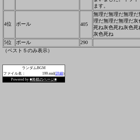
ます。
無理だ無理だ無理だ
理だ無理だ無理だ灰
4位
ポール
405
死ね灰色死ね灰色死
灰色死ね
5位
ポール
290
（ベスト５のみ表示）
ランダムBGM
ファイル名：
199.mid(
詳細
)
Powered by
■将棋のページ■