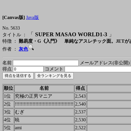
[Canvas版]
Java版
No. 5633
「
SUPER MASAO WORLD1-3
」
タイトル ：
特徴 ：
難易度・G《入門》 単純なアスレチック面。JET
作者 ：
灰色
名前
メールアドレス(非公開)
得点
コメント
順位
名前
得点
1位
究極の正男マニア
2,543
2位
!!!!!!!!!!!!!!!!!!!!!!!!!!!!!!!!!!!!!!!!
2,540
3位
むぎ
2,537
4位
暁
2,530
5位
ami
2,522