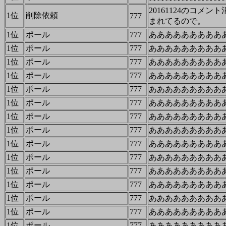
20161124のコメ
1位
削除依頼
777
まれてるので。
1位
ポール
777
あああああああああ
1位
ポール
777
あああああああああ
1位
ポール
777
あああああああああ
1位
ポール
777
あああああああああ
1位
ポール
777
あああああああああ
1位
ポール
777
あああああああああ
1位
ポール
777
あああああああああ
1位
ポール
777
あああああああああ
1位
ポール
777
あああああああああ
1位
ポール
777
あああああああああ
1位
ポール
777
あああああああああ
1位
ポール
777
あああああああああ
1位
ポール
777
あああああああああ
1位
ポール
777
あああああああああ
1位
ポール
777
あああああああああ