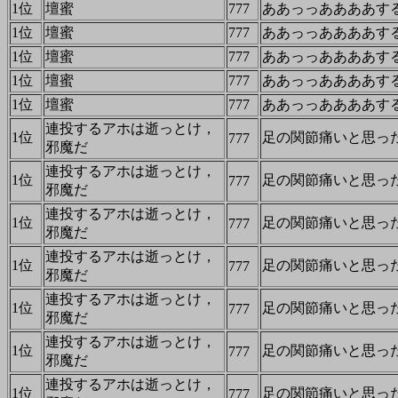
1位
壇蜜
777
ああっっああああす
1位
壇蜜
777
ああっっああああす
1位
壇蜜
777
ああっっああああす
1位
壇蜜
777
ああっっああああす
1位
壇蜜
777
ああっっああああす
連投するアホは逝っとけ，
1位
足の関節痛いと思った
777
邪魔だ
連投するアホは逝っとけ，
1位
足の関節痛いと思った
777
邪魔だ
連投するアホは逝っとけ，
1位
足の関節痛いと思った
777
邪魔だ
連投するアホは逝っとけ，
1位
足の関節痛いと思った
777
邪魔だ
連投するアホは逝っとけ，
1位
足の関節痛いと思った
777
邪魔だ
連投するアホは逝っとけ，
1位
足の関節痛いと思った
777
邪魔だ
連投するアホは逝っとけ，
1位
足の関節痛いと思った
777