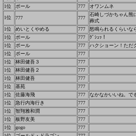
1位
ポール
777
オワンムネ
石崎しづかちゃん熊
1位
777
777
葬式
1位
めいとくやめる
777
怒鳴られるくらいな
1位
ポール
777
ｸﾞｼｭｯ！
1位
ポール
777
ハクショーン！ただ
1位
ポール
777
1位
林田健吾３
777
1位
林田健吾２
777
1位
林田健吾
777
1位
基苑
777
1位
佐藤海飛
777
なかなかいいね。で
1位
急行内海行き
777
1位
智翔雅和潤
777
1位
板野友美
777
1位
gogo
777
1位
ゴールド・ドラゴン
777