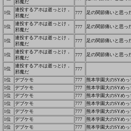
邪魔だ
連投するアホは逝っとけ，
1位
足の関節痛いと思った
777
邪魔だ
連投するアホは逝っとけ，
1位
足の関節痛いと思った
777
邪魔だ
連投するアホは逝っとけ，
1位
足の関節痛いと思った
777
邪魔だ
連投するアホは逝っとけ，
1位
足の関節痛いと思った
777
邪魔だ
連投するアホは逝っとけ，
1位
777
邪魔だ
1位
デブケモ
777
熊本学園大のSYめっ
1位
デブケモ
777
熊本学園大のSYめっ
1位
デブケモ
777
熊本学園大のSYめっ
1位
デブケモ
777
熊本学園大のSYめっ
1位
デブケモ
777
熊本学園大のSYめっ
1位
デブケモ
777
熊本学園大のSYめっ
1位
デブケモ
777
熊本学園大のSYめっ