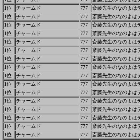
1位
チャームド
777
斎藤先生のなのよは
1位
チャームド
777
斎藤先生のなのよは
1位
チャームド
777
斎藤先生のなのよは
1位
チャームド
777
斎藤先生のなのよは
1位
チャームド
777
斎藤先生のなのよは
1位
チャームド
777
斎藤先生のなのよは
1位
チャームド
777
斎藤先生のなのよは
1位
チャームド
777
斎藤先生のなのよは
1位
チャームド
777
斎藤先生のなのよは
1位
チャームド
777
斎藤先生のなのよは
1位
チャームド
777
斎藤先生のなのよは
1位
チャームド
777
斎藤先生のなのよは
1位
チャームド
777
斎藤先生のなのよは
1位
チャームド
777
斎藤先生のなのよは
1位
チャームド
777
斎藤先生のなのよは
1位
チャームド
777
斎藤先生のなのよは