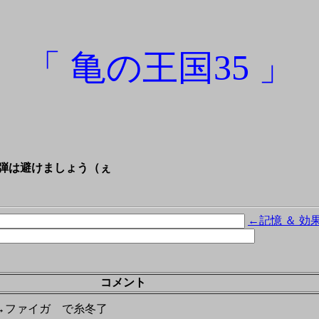
「 亀の王国35 」
れ弾は避けましょう（ぇ
←記憶 ＆ 効
コメント
→ファイガ で糸冬了