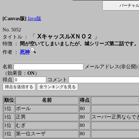
[Canvas版]
Java版
No. 5052
「
ⅩキャッスルⅩＮＯ２
」
タイトル ：
特徴 ：
間が空いてしまいましたが、城シリーズ第二話です。
作者 ：
死神
名前
メールアドレス(非公開)
（効果音：
ON
）
得点
コメント
順位
名前
得点
1位
ポール
80
1位
正男
80
スーパー正男ならで
1位
むぎ
80
1位
第一位スーザ
80