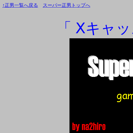
↑正男一覧へ戻る
スーパー正男トップへ
「 Ⅹキャッ