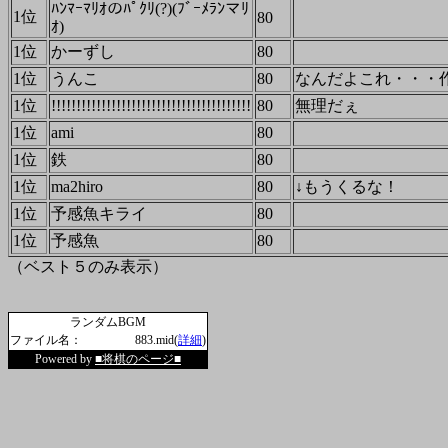
ﾊﾝﾏｰﾏﾘｵのﾊﾟｸﾘ(?)(ﾌﾞｰﾒﾗﾝマﾘ
1位
80
ｵ)
1位
かーずし
80
1位
うんこ
80
なんだよこれ・・・
1位
!!!!!!!!!!!!!!!!!!!!!!!!!!!!!!!!!!!!!!!!
80
無理だぇ
1位
ami
80
1位
鉄
80
1位
ma2hiro
80
↓もうくるな！
1位
予感魚キライ
80
1位
予感魚
80
（ベスト５のみ表示）
ランダムBGM
ファイル名：
883.mid(
詳細
)
Powered by
■将棋のページ■