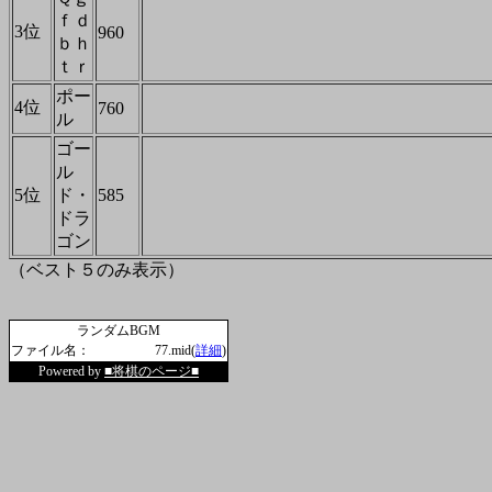
ｆｄ
3位
960
ｂｈ
ｔｒ
ポー
4位
760
ル
ゴー
ル
5位
ド・
585
ドラ
ゴン
（ベスト５のみ表示）
ランダムBGM
ファイル名：
77.mid(
詳細
)
Powered by
■将棋のページ■