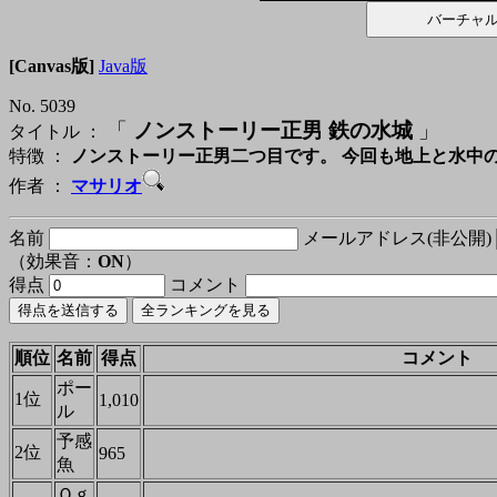
[Canvas版]
Java版
No. 5039
「
ノンストーリー正男 鉄の水城
」
タイトル ：
特徴 ：
ノンストーリー正男二つ目です。 今回も地上と水中
作者 ：
マサリオ
名前
メールアドレス(非公開)
（効果音：
ON
）
得点
コメント
順位
名前
得点
コメント
ポー
1位
1,010
ル
予感
2位
965
魚
Ｑｇ