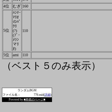
4位
むぎ
160
ﾊﾝﾏｰ
ﾏﾘｵ
のﾊﾟ
ｸﾘ
5位
(?)
110
(ﾌﾞｰ
ﾒﾗﾝ
マﾘ
ｵ)
5位
ami
110
（ベスト５のみ表示）
ランダムBGM
ファイル名：
776.mid(
詳細
)
Powered by
■将棋のページ■