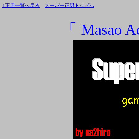
↑正男一覧へ戻る
スーパー正男トップへ
「 Masao Ad