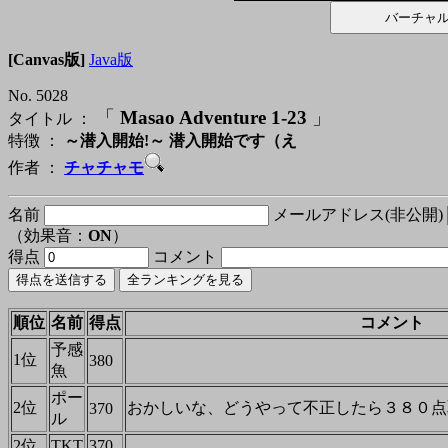
[Canvas版]
Java版
No. 5028
「
Masao Adventure 1-23
」
タイトル ：
特徴 ：
～潜入開始!～ 潜入開始です（え
作者 ：
チャチャモ
名前
メールアドレス(非公開)
（効果音：
ON
）
得点
コメント
順位
名前
得点
コメント
予感
1位
380
魚
ポー
2位
おかしいな、どうやって不正したら３８０点
370
ル
2位
TKT
370