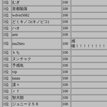
1位
むぎ
100
1位
首都陥落
100
1位
wdvm5682
100
1位
どくキノコ(キノピコ)
100
1位
ハオ
100
1位
ami
100
感
1位
ma2hiro
100
1位
ｋち
100
1位
ヌンチャク
100
1位
予感魚
100
1位
vip
100
1位
tatata
100
1位
凛々
100
1位
ｒｆ
100
1位
智犬朗
100
1位
ジョニー２５６
100