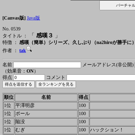
[Canvas版]
Java版
No. 0539
「
感嘆３
」
タイトル ：
特徴 ：
感嘆（簡単）シリーズ、久しぶり（na2hiroが勝手
作者 ：
tak
名前
メールアドレス(非公開)
（効果音：
ON
）
得点
コメント
順位
名前
得点
1位
平澤明彦
100
1位
ポール
100
1位
陥没
100
1位
むぎ
100
ハックション！