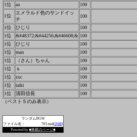
1位
aa
100
エメラルド色のサンドイッ
1位
100
チ
1位
ひじり
100
1位
&#48372;&#44256;&#46608;&
100
1位
ひじり
100
1位
man
100
1位
（さん）ちゃん
100
1位
ｓ
100
1位
zxc
100
1位
taiki
100
1位
清田信長
100
（ベスト５のみ表示）
ランダムBGM
ファイル名：
703.mid(
詳細
)
Powered by
■将棋のページ■