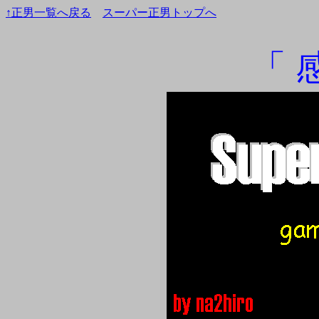
↑正男一覧へ戻る
スーパー正男トップへ
「 