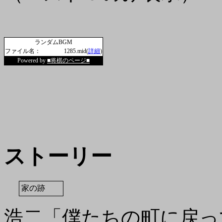
ランダムBGM
ファイル名：
1285.mid(
詳細
)
Powered by
■将棋のページ■
ストーリー
家の跡
浩二「僕たちの町に戻っ