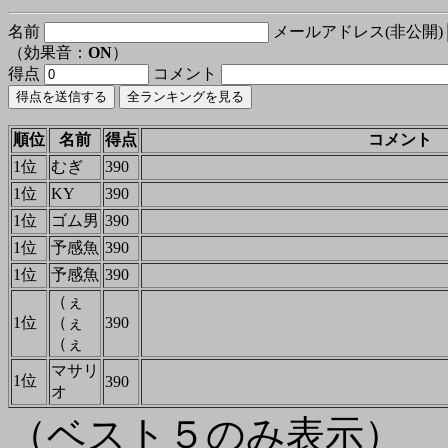
名前
メールアドレス(非公開)
（効果音：
ON
）
得点
コメント
順位
名前
得点
コメント
1位
むぎ
390
1位
KY
390
1位
ゴム男
390
1位
予感魚
390
1位
予感魚
390
（ぇ
1位
（ぇ
390
（ぇ
マサリ
1位
390
オ
（ベスト５のみ表示）