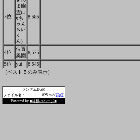
ま幽
霊(ﾕ
3位
8,585
ｳち
ゃん
＆ﾚｲ
く
ん)
位置
4位
8,575
奥園
5位
yui
8,545
（ベスト５のみ表示）
ランダムBGM
ファイル名：
825.mid(
詳細
)
Powered by
■将棋のページ■