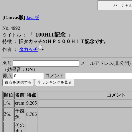
[Canvas版]
Java版
No. 4992
「
100HIT記念
」
タイトル ：
特徴 ：
旧タカッチのＨＰ１００ＨＩＴ記念です。
作者 ：
タカッチ
名前
メールアドレス(非公開)
（効果音：
ON
）
得点
コメント
順位
名前
得点
コメント
1位
eram
9,205
予感
2位
8,785
魚
その
まん