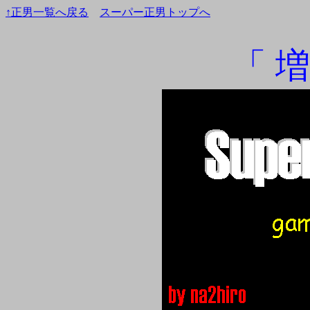
↑正男一覧へ戻る
スーパー正男トップへ
「 増水