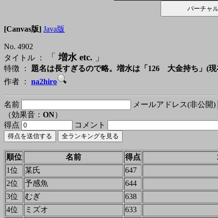
[Canvas版]
Java版
No. 4902
「
増水 etc.
」
タイトル ：
特徴 ：
題名は長すぎるので略。増水は「126 大金持ち」(現在
作者 ：
na2hiro
名前
メールアドレス(非公開)
（効果音：
ON
）
得点
コメント
順位
名前
得点
1位
某氏
647
2位
予感魚
644
3位
むぎ
638
4位
ミズオ
633