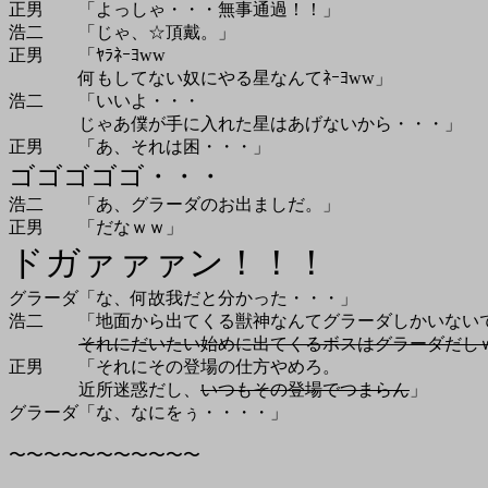
正男 「よっしゃ・・・無事通過！！」
浩二 「じゃ、☆頂戴。」
正男 「ﾔﾗﾈｰﾖww
何もしてない奴にやる星なんてﾈｰﾖww」
浩二 「いいよ・・・
じゃあ僕が手に入れた星はあげないから・・・」
正男 「あ、それは困・・・」
ゴゴゴゴゴ・・・
浩二 「あ、グラーダのお出ましだ。」
正男 「だなｗｗ」
ドガァァァン！！！
グラーダ「な、何故我だと分かった・・・」
浩二 「地面から出てくる獣神なんてグラーダしかいない
それにだいたい始めに出てくるボスはグラーダだし
正男 「それにその登場の仕方やめろ。
近所迷惑だし、
いつもその登場でつまらん
」
グラーダ「な、なにをぅ・・・・」
〜〜〜〜〜〜〜〜〜〜〜