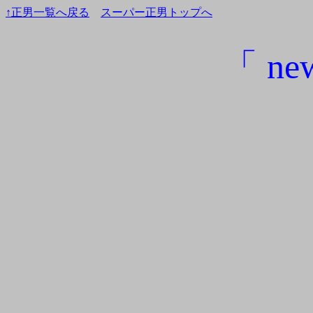
↑正男一覧へ戻る
スーパー正男トップへ
「 n