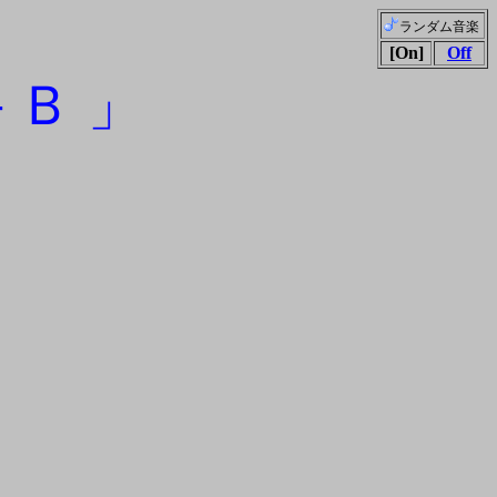
ランダム音楽
[On]
Off
－Ｂ 」