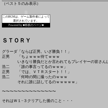
（ベスト５のみ表示）
このBGMは、ゲーム製作者によって
選択されています。
Powered by ■将棋のページ■
ＳＴＯＲＹ
グラーダ「ならば正男。いざ勝負！！」
正男 「ちょｗｗｗ待てｗｗｗ
いきなり勝負だとか言われてもプレイヤーの皆さんは
浩二 「誰の事言ってるのｗｗｗ」
正男 「では、ＶＴＲスタート！！」
浩二 「何時の間に撮ったのｗｗｗ
それに誰に話してるのｗｗｗｗｗ」
〜〜〜〜〜〜〜〜〜〜〜〜〜〜
それはＷ１−３クリアした後のこと・・・