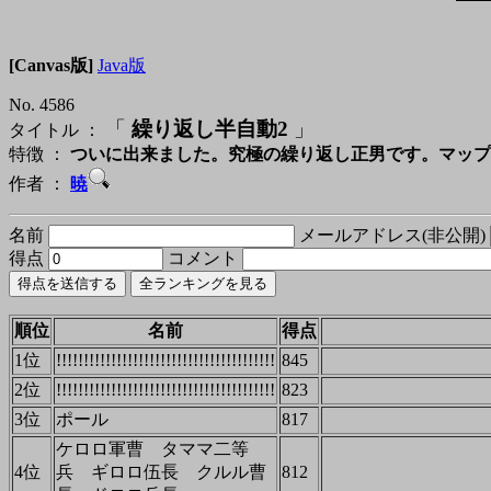
[Canvas版]
Java版
No. 4586
「
繰り返し半自動2
」
タイトル ：
特徴 ：
ついに出来ました。究極の繰り返し正男です。マップ
作者 ：
暁
名前
メールアドレス(非公開)
得点
コメント
順位
名前
得点
1位
!!!!!!!!!!!!!!!!!!!!!!!!!!!!!!!!!!!!!!!!
845
2位
!!!!!!!!!!!!!!!!!!!!!!!!!!!!!!!!!!!!!!!!
823
3位
ポール
817
ケロロ軍曹 タママ二等
4位
兵 ギロロ伍長 クルル曹
812