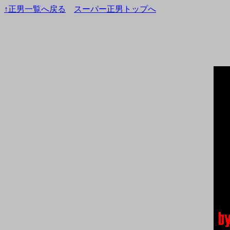
↑正男一覧へ戻る
スーパー正男トップへ