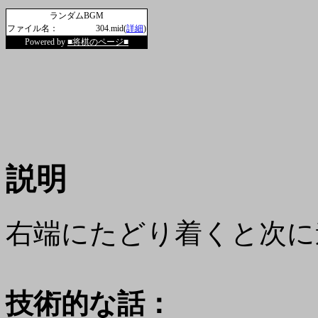
ランダムBGM
ファイル名：
304.mid(
詳細
)
Powered by
■将棋のページ■
説明
右端にたどり着くと次に
技術的な話：