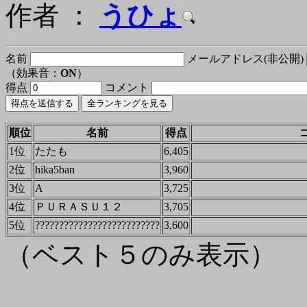
作者 ：
うひょ
名前
メールアドレス(非公開)
（効果音：
ON
）
得点
コメント
順位
名前
得点
1位
たたも
6,405
2位
hika5ban
3,960
3位
A
3,725
4位
ＰＵＲＡＳＵ１２
3,705
5位
??????????????????????????
3,600
（ベスト５のみ表示）