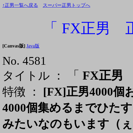
↑正男一覧へ戻る
スーパー正男トップへ
「 FX正男 
[Canvas版]
Java版
No. 4581
「
FX正男 
タイトル ：
特徴 ：
[FX]正男4000
4000個集めるまでひ
みたいなのもいます（ぇ