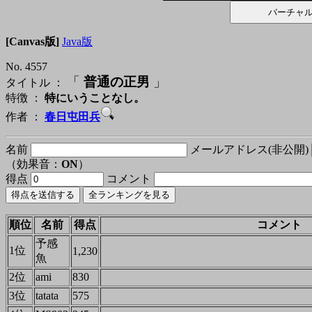
[Canvas版]
Java版
No. 4557
「
普通の正男
」
タイトル ：
特徴 ：
特にいうことなし。
作者 ：
春日屯田兵
名前
メールアドレス(非公開)
（効果音：
ON
）
得点
コメント
順位
名前
得点
コメント
予感
1位
1,230
魚
2位
ami
830
3位
tatata
575