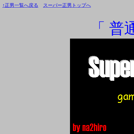
↑正男一覧へ戻る
スーパー正男トップへ
「 普