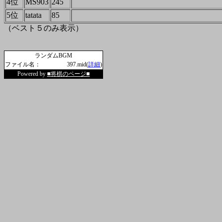
4位
MS903
245
5位
tatata
85
（ベスト５のみ表示）
ランダムBGM
ファイル名：
397.mid(
詳細
)
Powered by
■将棋のページ■