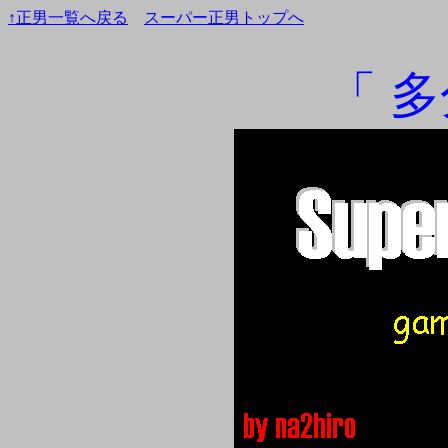
↑正男一覧へ戻る
スーパー正男トップへ
「 