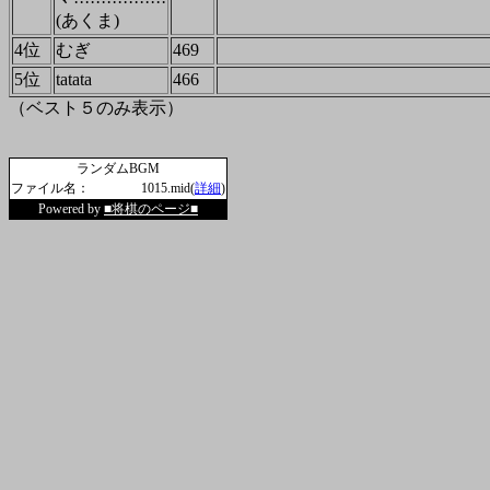
(あくま)
4位
むぎ
469
5位
tatata
466
（ベスト５のみ表示）
ランダムBGM
ファイル名：
1015.mid(
詳細
)
Powered by
■将棋のページ■