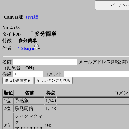
[Canvas版]
Java版
No. 4538
「
多分簡単
」
タイトル ：
特徴 ：
多分簡単
作者 ：
Tatsuya
名前
メールアドレス(非公開)
（効果音：
ON
）
得点
コメント
順位
名前
得点
コメン
1位
予感魚
1,540
2位
黒見周佑
1,143
クマクマクマ
ク
3位
935
マ!!!!!!!!!!!!!!!!!