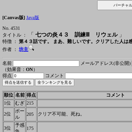
[Canvas版]
Java版
No. 4531
「
七つの炎４３ 訓練Ⅲ リウェル
」
タイトル ：
特徴 ：
第４３話です。 まあ、難しいです。クリアした人は
作者 ：
坊主
名前
メールアドレス(非公開)
（効果音：
ON
）
得点
コメント
順位
名前
得点
コメント
1位
むぎ
215
ポー
2位
クリア不可能、死ね。
205
ル
予感
3位
175
魚