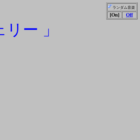
ランダム音楽
[On]
Off
ェリー 」