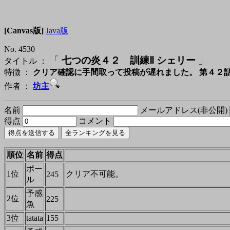
[Canvas版]
Java版
No. 4530
「
七つの炎４２ 訓練Ⅱ シェリー
」
タイトル ：
特徴 ：
クリア確認に手間取って投稿が遅れました。 第４２
作者 ：
坊主
名前
メールアドレス(非公開)
得点
コメント
順位
名前
得点
ポー
1位
クリア不可能。
245
ル
予感
2位
225
魚
3位
tatata
155