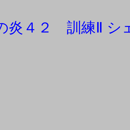
の炎４２ 訓練Ⅱ シ