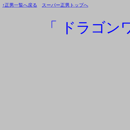
↑正男一覧へ戻る
スーパー正男トップへ
「 ドラゴン