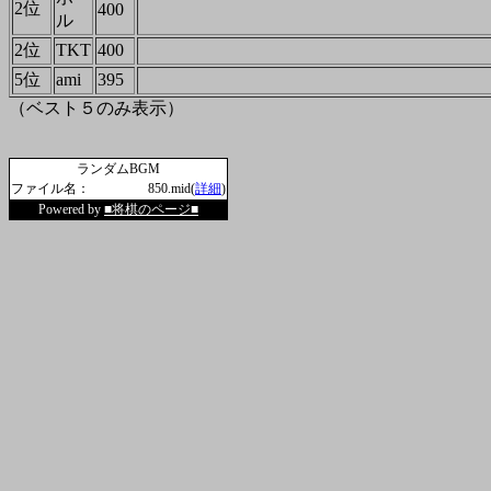
2位
400
ル
2位
TKT
400
5位
ami
395
（ベスト５のみ表示）
ランダムBGM
ファイル名：
850.mid(
詳細
)
Powered by
■将棋のページ■