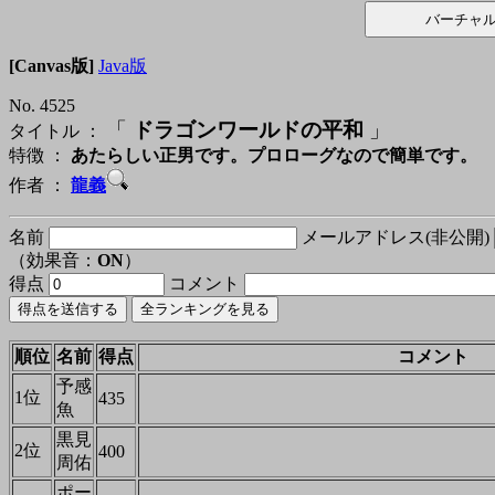
[Canvas版]
Java版
No. 4525
「
ドラゴンワールドの平和
」
タイトル ：
特徴 ：
あたらしい正男です。プロローグなので簡単です。
作者 ：
龍義
名前
メールアドレス(非公開)
（効果音：
ON
）
得点
コメント
順位
名前
得点
コメント
予感
1位
435
魚
黒見
2位
400
周佑
ポー