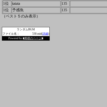
1位
tatata
135
1位
予感魚
135
（ベスト５のみ表示）
ランダムBGM
ファイル名：
530.mid(
詳細
)
Powered by
■将棋のページ■