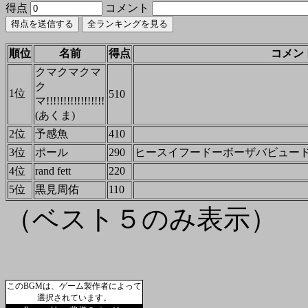
得点
コメント
順位
名前
得点
コメン
クマクマクマ
ク
1位
510
マ!!!!!!!!!!!!!!!!!
(あくま)
2位
予感魚
410
3位
ポール
290
ヒースイフードーボーザバビュー
4位
rand fett
220
5位
黒見周佑
110
（ベスト５のみ表示）
このBGMは、ゲーム製作者によって
選択されています。