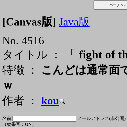
[Canvas版]
Java版
No. 4516
「
fight of 
タイトル ：
特徴 ：
こんどは通常面
ｗ
作者 ：
kou
名前
メールアドレス(非公開)
（効果音：
ON
）