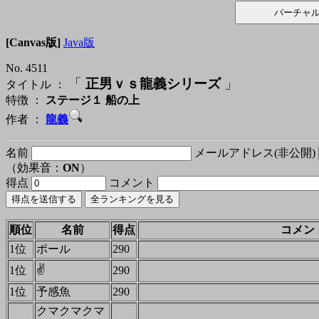
[Canvas版]
Java版
No. 4511
「
正男ｖｓ龍義シリーズ
」
タイトル ：
特徴 ：
ステージ１ 船の上
作者 ：
龍義
名前
メールアドレス(非公開)
（効果音：
ON
）
得点
コメント
順位
名前
得点
コメン
1位
ポール
290
✌
1位
290
1位
予感魚
290
クマクマクマ