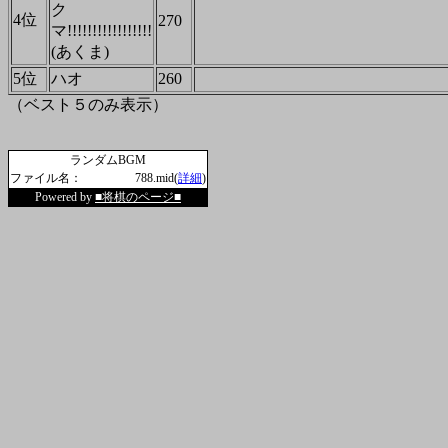
ク
4位
270
マ!!!!!!!!!!!!!!!!!
(あくま)
5位
ハオ
260
（ベスト５のみ表示）
ランダムBGM
ファイル名：
788.mid(
詳細
)
Powered by
■将棋のページ■