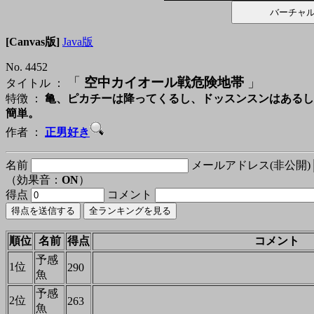
[Canvas版]
Java版
No. 4452
「
空中カイオール戦危険地帯
」
タイトル ：
特徴 ：
亀、ピカチーは降ってくるし、ドッスンスンはあるし
簡単。
作者 ：
正男好き
名前
メールアドレス(非公開)
（効果音：
ON
）
得点
コメント
順位
名前
得点
コメント
予感
1位
290
魚
予感
2位
263
魚