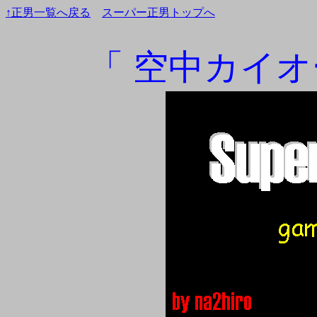
↑正男一覧へ戻る
スーパー正男トップへ
「 空中カイオ