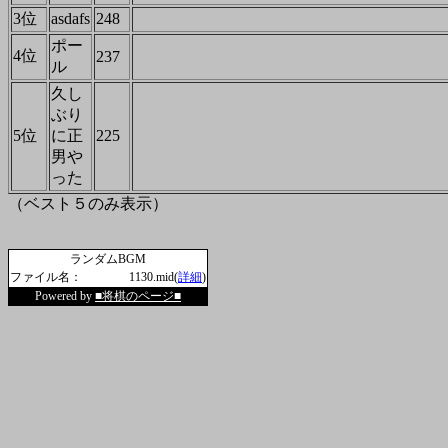
3位
asdafs
248
ポー
4位
237
ル
久し
ぶり
5位
に正
225
男や
った
（ベスト５のみ表示）
ランダムBGM
ファイル名：
1130.mid(
詳細
)
Powered by
■将棋のページ■