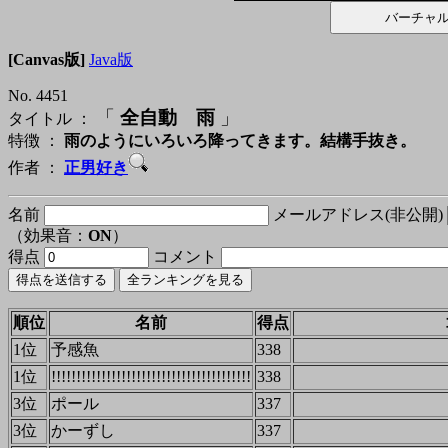
[Canvas版]
Java版
No. 4451
「
全自動 雨
」
タイトル ：
特徴 ：
雨のようにいろいろ降ってきます。結構手抜き。
作者 ：
正男好き
名前
メールアドレス(非公開)
（効果音：
ON
）
得点
コメント
順位
名前
得点
1位
予感魚
338
1位
!!!!!!!!!!!!!!!!!!!!!!!!!!!!!!!!!!!!!!!!
338
3位
ポール
337
3位
かーずし
337