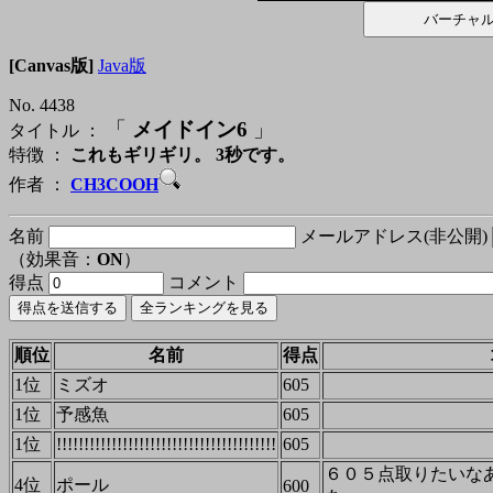
[Canvas版]
Java版
No. 4438
「
メイドイン6
」
タイトル ：
特徴 ：
これもギリギリ。 3秒です。
作者 ：
CH3COOH
名前
メールアドレス(非公開)
（効果音：
ON
）
得点
コメント
順位
名前
得点
1位
ミズオ
605
1位
予感魚
605
1位
!!!!!!!!!!!!!!!!!!!!!!!!!!!!!!!!!!!!!!!!
605
６０５点取りたいな
4位
ポール
600