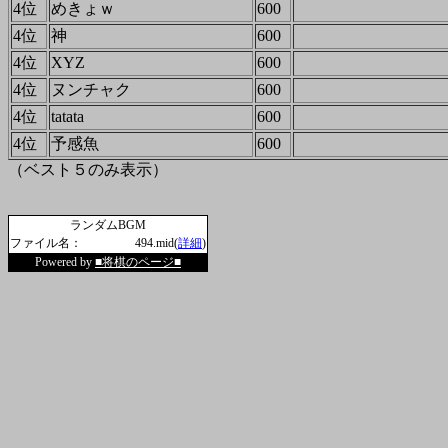
4位
めきょｗ
600
4位
神
600
4位
XYZ
600
4位
ヌンチャク
600
4位
tatata
600
4位
予感魚
600
（ベスト５のみ表示）
ランダムBGM
ファイル名：
494.mid(
詳細
)
Powered by
■将棋のページ■