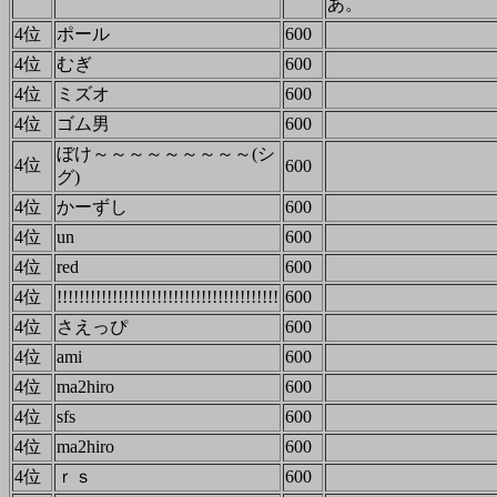
あ。
4位
ポール
600
4位
むぎ
600
4位
ミズオ
600
4位
ゴム男
600
ぼけ～～～～～～～～～(シ
4位
600
グ)
4位
かーずし
600
4位
un
600
4位
red
600
4位
!!!!!!!!!!!!!!!!!!!!!!!!!!!!!!!!!!!!!!!!
600
4位
さえっぴ
600
4位
ami
600
4位
ma2hiro
600
4位
sfs
600
4位
ma2hiro
600
4位
ｒｓ
600