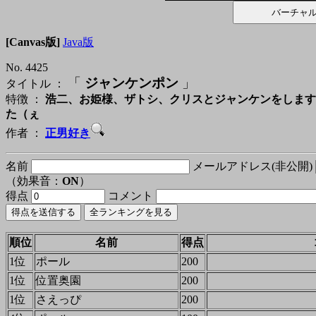
[Canvas版]
Java版
No. 4425
「
ジャンケンポン
」
タイトル ：
特徴 ：
浩二、お姫様、ザトシ、クリスとジャンケンをします。確
た（ぇ
作者 ：
正男好き
名前
メールアドレス(非公開)
（効果音：
ON
）
得点
コメント
順位
名前
得点
1位
ポール
200
1位
位置奥園
200
1位
さえっぴ
200