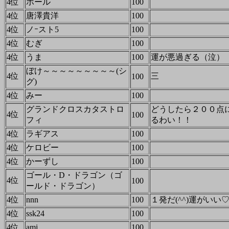
4位
ポール
100
4位
唐澤貴洋
100
4位
ノｰスト5
100
4位
むぎ
100
4位
うま
100
運が悪過ぎる（泣）
ぼけ～～～～～～～～～(シ
4位
三
100
グ)
4位
みー
100
グランドクロスカタストロ
どうしたら２００点
4位
100
フィ
るわい！！
4位
ラギアス
100
4位
ケロビー
100
4位
かーずし
100
ゴール・D・ドラゴン（ゴ
4位
100
ールド・ドラゴン）
4位
nnn
100
１発だ(^^)運がいい
4位
ssk24
100
4位
ami
100