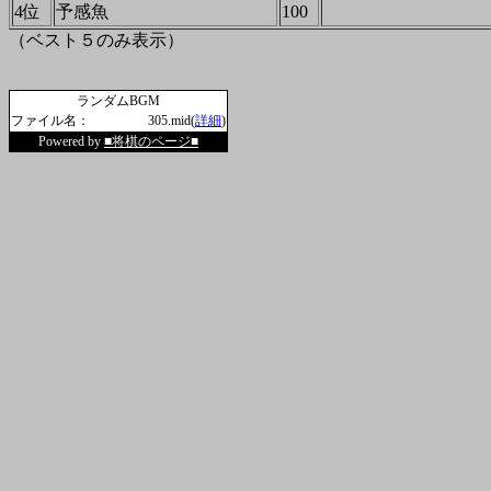
4位
予感魚
100
（ベスト５のみ表示）
ランダムBGM
ファイル名：
305.mid(
詳細
)
Powered by
■将棋のページ■