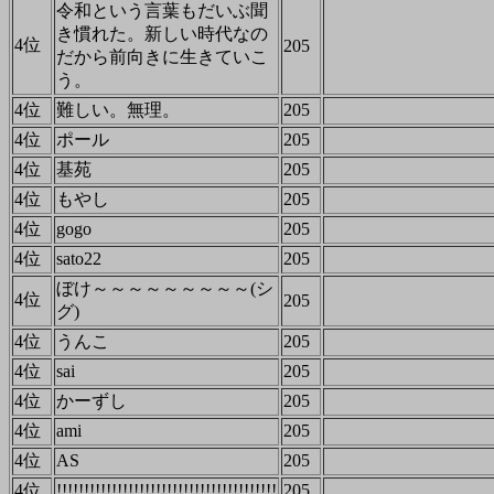
令和という言葉もだいぶ聞
き慣れた。新しい時代なの
4位
205
だから前向きに生きていこ
う。
4位
難しい。無理。
205
4位
ポール
205
4位
基苑
205
4位
もやし
205
4位
gogo
205
4位
sato22
205
ぼけ～～～～～～～～～(シ
4位
205
グ)
4位
うんこ
205
4位
sai
205
4位
かーずし
205
4位
ami
205
4位
AS
205
4位
!!!!!!!!!!!!!!!!!!!!!!!!!!!!!!!!!!!!!!!!
205