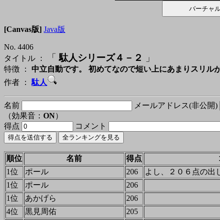
[Canvas版]
Java版
No. 4406
「
駄人シリーズ４－２
」
タイトル ：
特徴 ：
中立自動です。 初めてなので短い上にあまりスリル
作者 ：
駄人
名前
メールアドレス(非公開)
（効果音：
ON
）
得点
コメント
順位
名前
得点
1位
ポール
206
よし、２０６点の出
1位
ポール
206
1位
あかげら
206
4位
黒見周佑
205