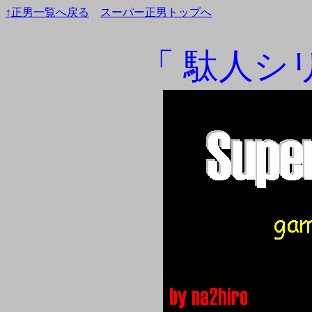
↑正男一覧へ戻る
スーパー正男トップへ
「 駄人シ