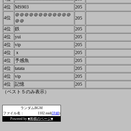
4位
MS903
205
＠＠＠＠＠＠＠＠＠＠＠＠
4位
205
＠＠
4位
鉄
205
4位
yui
205
4位
vip
205
4位
ｘ
205
4位
予感魚
205
4位
tatata
205
4位
vip
205
4位
記憶
205
（ベスト５のみ表示）
ランダムBGM
ファイル名：
1102.mid(
詳細
)
Powered by
■将棋のページ■