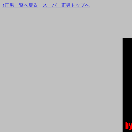
↑正男一覧へ戻る
スーパー正男トップへ