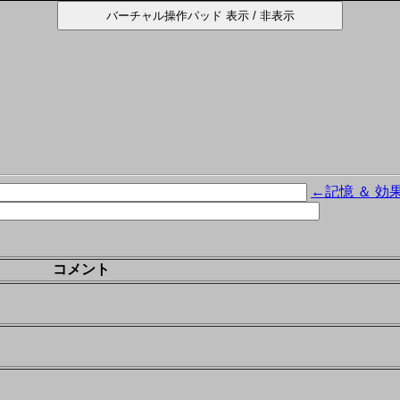
←記憶 ＆ 効
コメント