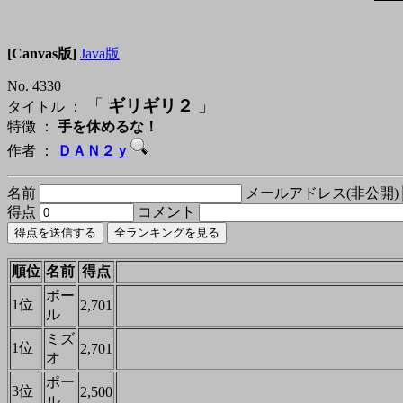
[Canvas版]
Java版
No. 4330
「
ギリギリ２
」
タイトル ：
特徴 ：
手を休めるな！
作者 ：
ＤＡＮ２ｙ
名前
メールアドレス(非公開)
得点
コメント
順位
名前
得点
ポー
1位
2,701
ル
ミズ
1位
2,701
オ
ポー
3位
2,500
ル