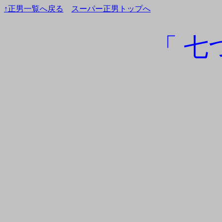
↑正男一覧へ戻る
スーパー正男トップへ
「 七