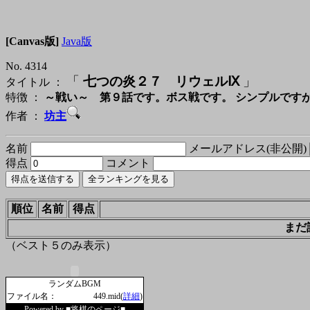
[Canvas版]
Java版
No. 4314
「
七つの炎２７ リウェルⅨ
」
タイトル ：
特徴 ：
～戦い～ 第９話です。ボス戦です。 シンプルです
作者 ：
坊主
名前
メールアドレス(非公開)
得点
コメント
順位
名前
得点
まだ
（ベスト５のみ表示）
ランダムBGM
ファイル名：
449.mid(
詳細
)
Powered by
■将棋のページ■