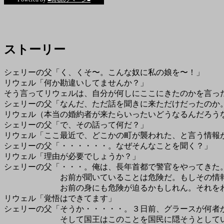
ストーリー
シェリーの父「く、くそ〜。こんな奴に私の娘を〜！」
リウェル「何か勘違いしてませんか？」
そう言ってリウェルは、自分が何しにここにきたのかを言っ
シェリーの父「なんだ、ただ話を聞きに来ただけだったのか
リウェル（本当の婚約者が来たらいったいどうなるんだろう
シェリーの父「で、その話って何だ？」
リウェル「ここ最近で、どこかの町が襲われた、と言う情報
シェリーの父「・・・・・・。なぜそんなことを聞く？」
リウェル「理由が必要でしょうか？」
シェリーの父「・・・。俺は、長年首都で警官をやってきた
お前が聞いていることは危険だ。もしその情報が実際
お前の身にも危険が迫るかもしれん。それをわか
リウェル「覚悟はできてます」
シェリーの父「そうか・・・・・。３日前、グラースが何者
そして国王はこのことを国民に隠そうとしている。