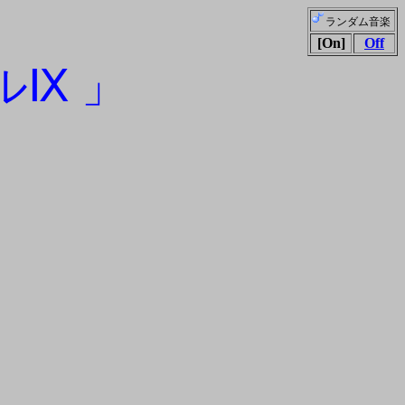
ランダム音楽
[On]
Off
ルⅨ 」