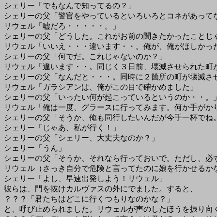
シェリー「でもなんで知ってるの？」
シェリーの父「警官をやっているといろいろとコネがあって
リウェル「嘘だろ・・・・・。」
シェリーの父「どうした。これがお前の聞きたかったことじ
リウェル「いいえ・・・違います・・。俺が、俺がほしかっ
シェリーの父「何でだ。これじゃないのか？」
リウェル「違います・・。同じく３日前、壊滅させられた町
シェリーの父「なんだと・・・。同時に２箇所の町が壊滅さ
リウェル「ガラシアンは、俺がこの目で確かめました」
シェリーの父「いったい何が起こっているというのか・・。
リウェル「俺は一度、グラースに行ってみます。何か手がか
シェリーの父「そうか、俺も同行したいんだが今手一杯でね
シェリー「じゃあ、私が行く！」
シェリーの父「シェリー、大丈夫なのか？」
シェリー「うん」
シェリーの父「そうか、それなら行っておいで。ただし、必
リウェル（さっき自分で危険と言ってたのに娘を行かせるか
シェリー「よし、早速出発しよう！リウェル」
彼らは、門を抜けカルヴァスの外にでました。すると、
？？？「君たちはどこに行くつもりなのかな？」
と、呼び止められました。リウェルが声のしたほうを振り向