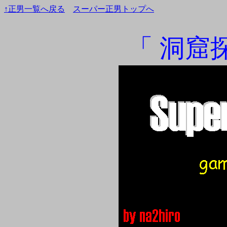
↑正男一覧へ戻る
スーパー正男トップへ
「 洞窟