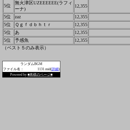
無火津区UZEEEEEE(ラフィ
5位
12,355
ーナ)
5位
zaz
12,355
5位
Ｑｇｆｄｂｈｔｒ
12,355
5位
あ
12,355
5位
予感魚
12,355
（ベスト５のみ表示）
ランダムBGM
ファイル名：
1131.mid(
詳細
)
Powered by
■将棋のページ■