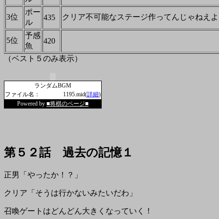
ポー
3位
クリア不可能なステージ作ってんじゃねえよ
435
ル
予感
5位
420
魚
（ベスト５のみ表示）
ランダムBGM
ファイル名：
1195.mid(
詳細
)
Powered by
■将棋のページ■
第５２話 過去の記憶１
正男「やったか！？」
クリア「そうは行かないみたいだわ」
召喚ゲートはどんどん大きくなっていく！