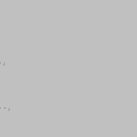
・」
・・」