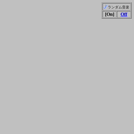
ランダム音楽
[On]
Off