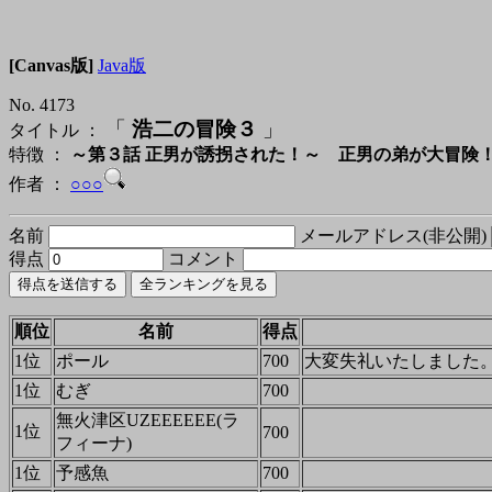
[Canvas版]
Java版
No. 4173
「
浩二の冒険３
」
タイトル ：
特徴 ：
～第３話 正男が誘拐された！～ 正男の弟が大冒険
作者 ：
○○○
名前
メールアドレス(非公開)
得点
コメント
順位
名前
得点
1位
ポール
700
大変失礼いたしました
1位
むぎ
700
無火津区UZEEEEEE(ラ
1位
700
フィーナ)
1位
予感魚
700