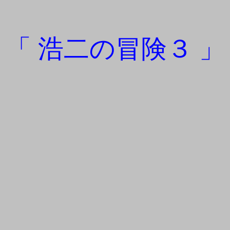
「 浩二の冒険３ 」