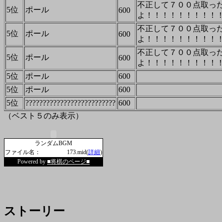
不正して７００点取っ
5位
ポール
600
不正して７００点取っ
5位
ポール
600
不正して７００点取っ
5位
ポール
600
5位
ポール
600
5位
ポール
600
5位
??????????????????????????
600
（ベスト５のみ表示）
ランダムBGM
ファイル名：
173.mid(
詳細
)
Powered by
■将棋のページ■
ストーリー