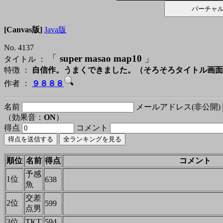
[Canvas版]
Java版
No. 4137
「
super masao map10
」
タイトル ：
特徴 ：
自信作。うまくできました。（そろそろタイトル画面
作者 ：
９８８８
名前
メールアドレス(非公開)
（効果音：
ON
）
得点
コメント
順位
名前
得点
コメント
予感
1位
638
魚
交差
2位
599
点男
3位
TKT
594