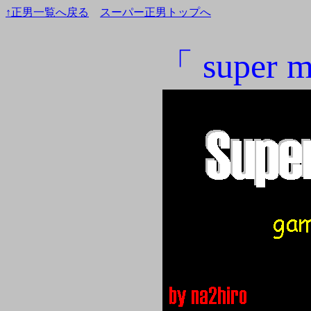
↑正男一覧へ戻る
スーパー正男トップへ
「 super 