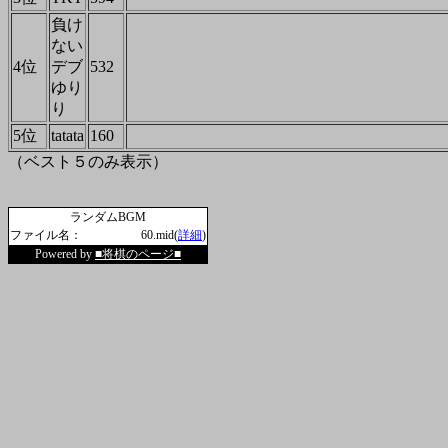
負け
ない
4位
デブ
532
ゆり
り
5位
tatata
160
（ベスト５のみ表示）
ランダムBGM
ファイル名：
60.mid(
詳細
)
Powered by
■将棋のページ■