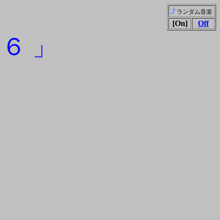
ランダム音楽
[On]
Off
６ 」