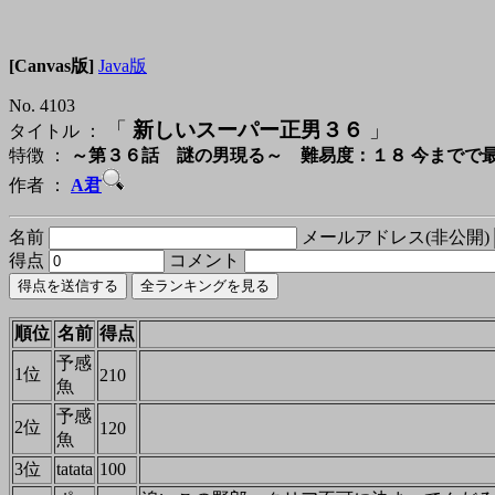
[Canvas版]
Java版
No. 4103
「
新しいスーパー正男３６
」
タイトル ：
特徴 ：
～第３６話 謎の男現る～ 難易度：１８ 今までで
作者 ：
A君
名前
メールアドレス(非公開)
得点
コメント
順位
名前
得点
予感
1位
210
魚
予感
2位
120
魚
3位
tatata
100