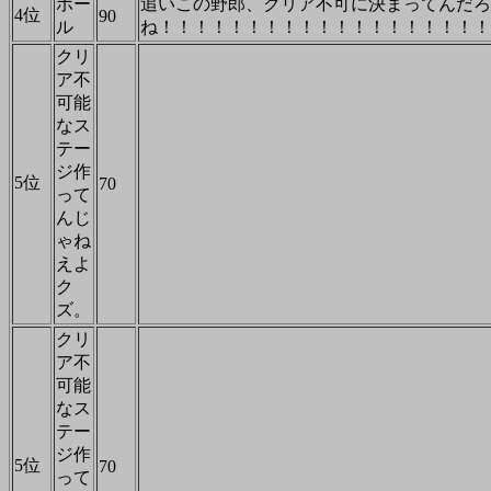
ポー
追いこの野郎、クリア不可に決まってんだろ
4位
90
ル
クリ
ア不
可能
なス
テー
ジ作
5位
70
って
んじ
ゃね
えよ
ク
ズ。
クリ
ア不
可能
なス
テー
ジ作
5位
70
って