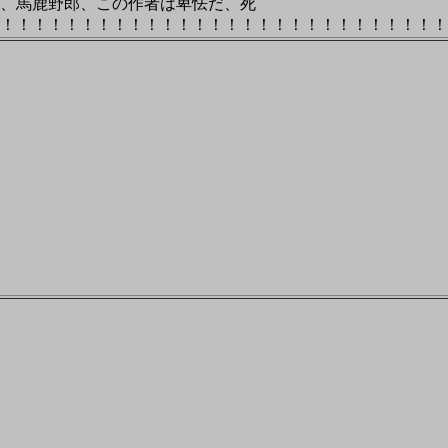
、馬鹿野郎、この作者は卑怯だ、死