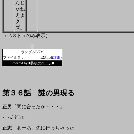
んじ
ゃね
えよ
ク
ズ。
（ベスト５のみ表示）
ランダムBGM
ファイル名：
523.mid(
詳細
)
Powered by
■将棋のページ■
第３６話 謎の男現る
正男「間に合ったか・・・」
･･･ｽﾞﾀﾞﾝ
!!
正志「あーあ、先に行っちゃった」