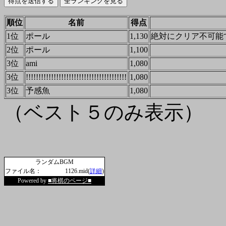
順位
名前
得点
1位
ポール
1,130
絶対にクリア不可能
2位
ポール
1,100
3位
ami
1,080
3位
!!!!!!!!!!!!!!!!!!!!!!!!!!!!!!!!!!!!!!!!
1,080
3位
予感魚
1,080
（ベスト５のみ表示）
ランダムBGM
ファイル名：
1126.mid(
詳細
)
Powered by
■将棋のページ■