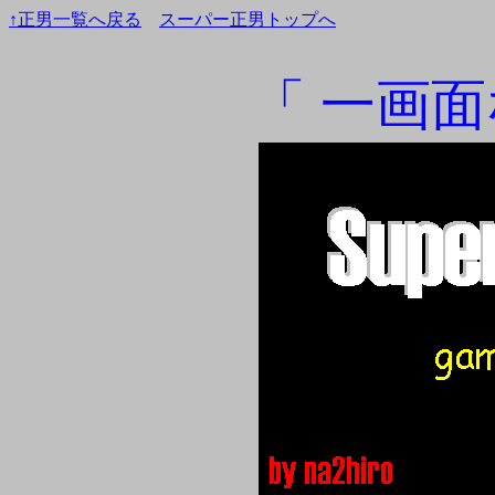
↑正男一覧へ戻る
スーパー正男トップへ
「 一画面