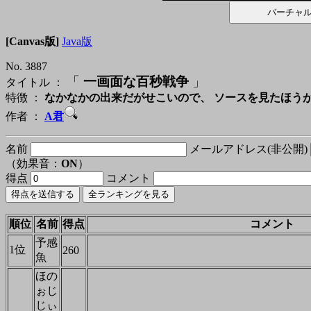
[Canvas版]
Java版
No. 3887
「
一画面な百秒戦争
」
タイトル ：
特徴 ：
なかなかの出来だがせこいので、 ソースを見たほう
作者 ：
A君
名前
メールアドレス(非公開)
（効果音：
ON
）
得点
コメント
順位
名前
得点
コメント
予感
1位
260
魚
ほの
ぉじ
じぃ