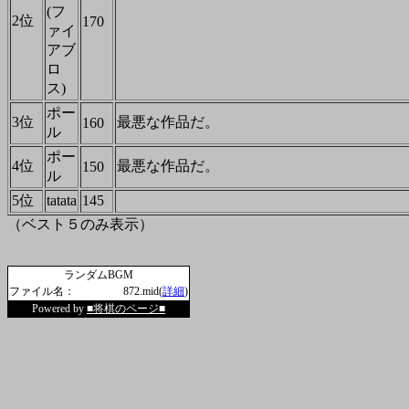
(フ
2位
170
ァイ
アブ
ロ
ス)
ポー
3位
最悪な作品だ。
160
ル
ポー
4位
最悪な作品だ。
150
ル
5位
tatata
145
（ベスト５のみ表示）
ランダムBGM
ファイル名：
872.mid(
詳細
)
Powered by
■将棋のページ■