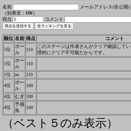
名前
メールアドレス(非公開)
（効果音：
ON
）
得点
コメント
順位
名前
得点
コメント
ポー
このステージは作者さんがクリア確認してい
1位
110
ル
理的にクリア不可能だからです。
ポー
1位
110
ル
1位
aa
110
ポー
4位
100
ル
4位
むぎ
100
予感
4位
100
魚
（ベスト５のみ表示）