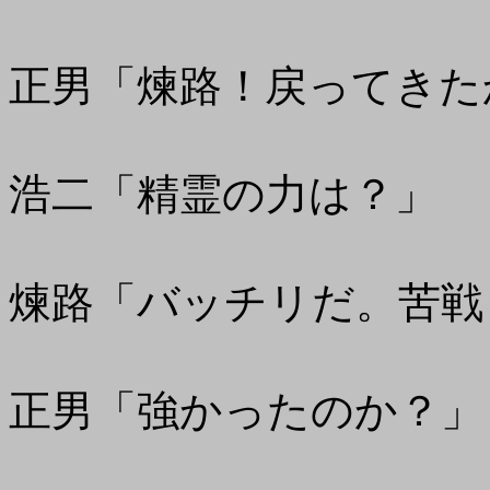
正男「煉路！戻ってきた
浩二「精霊の力は？」
煉路「バッチリだ。苦戦
正男「強かったのか？」