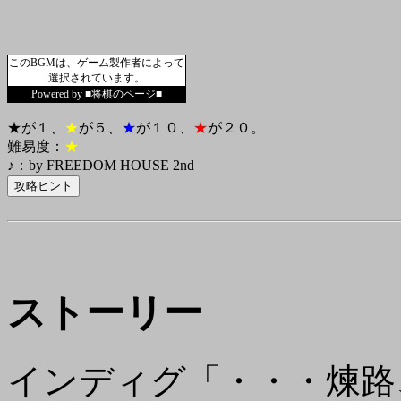
このBGMは、ゲーム製作者によって
選択されています。
Powered by ■将棋のページ■
★が１、
★
が５、
★
が１０、
★
が２０。
難易度：
★
♪：by FREEDOM HOUSE 2nd
ストーリー
インディグ「・・・煉路