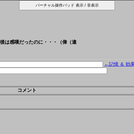
後は感嘆だったのに・・・（偉（違
←記憶 ＆ 効
コメント