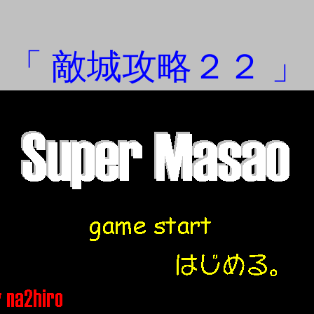
「 敵城攻略２２ 」