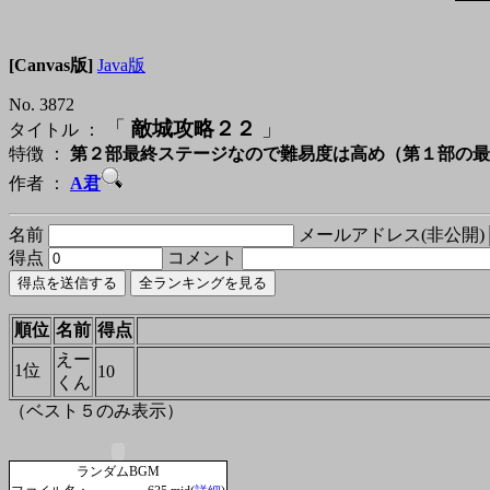
[Canvas版]
Java版
No. 3872
「
敵城攻略２２
」
タイトル ：
特徴 ：
第２部最終ステージなので難易度は高め（第１部の最
作者 ：
A君
名前
メールアドレス(非公開)
得点
コメント
順位
名前
得点
えー
1位
10
くん
（ベスト５のみ表示）
ランダムBGM