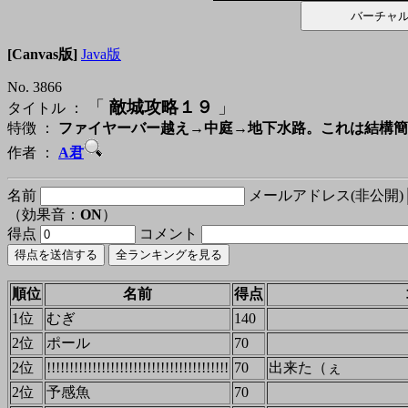
[Canvas版]
Java版
No. 3866
「
敵城攻略１９
」
タイトル ：
特徴 ：
ファイヤーバー越え→中庭→地下水路。これは結構簡
作者 ：
A君
名前
メールアドレス(非公開)
（効果音：
ON
）
得点
コメント
順位
名前
得点
1位
むぎ
140
2位
ポール
70
2位
!!!!!!!!!!!!!!!!!!!!!!!!!!!!!!!!!!!!!!!!
70
出来た（ぇ
2位
予感魚
70