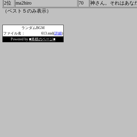
2位
ma2hiro
70
神さん。それはあな
（ベスト５のみ表示）
ランダムBGM
ファイル名：
613.mid(
詳細
)
Powered by
■将棋のページ■