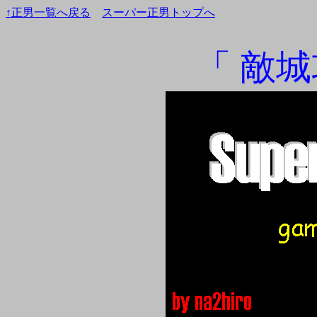
↑正男一覧へ戻る
スーパー正男トップへ
「 敵城