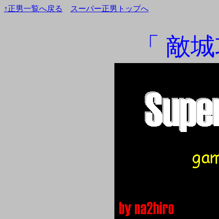
↑正男一覧へ戻る
スーパー正男トップへ
「 敵城