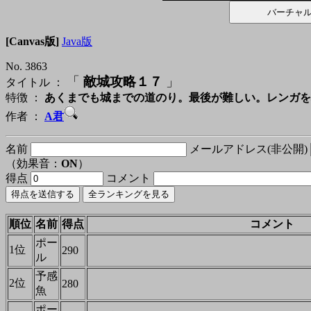
[Canvas版]
Java版
No. 3863
「
敵城攻略１７
」
タイトル ：
特徴 ：
あくまでも城までの道のり。最後が難しい。レンガを
作者 ：
A君
名前
メールアドレス(非公開)
（効果音：
ON
）
得点
コメント
順位
名前
得点
コメント
ポー
1位
290
ル
予感
2位
280
魚
ポー