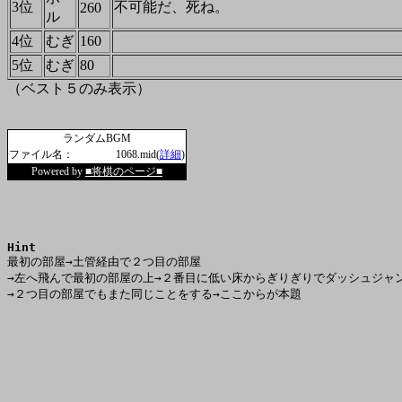
3位
不可能だ、死ね。
260
ル
4位
むぎ
160
5位
むぎ
80
（ベスト５のみ表示）
ランダムBGM
ファイル名：
1068.mid(
詳細
)
Powered by
■将棋のページ■
Hint

最初の部屋→土管経由で２つ目の部屋

→左へ飛んで最初の部屋の上→２番目に低い床からぎりぎりでダッシュジャン
→２つ目の部屋でもまた同じことをする→ここからが本題