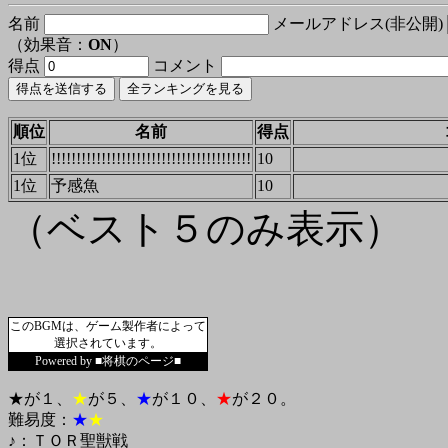
名前
メールアドレス(非公開)
（効果音：
ON
）
得点
コメント
順位
名前
得点
1位
!!!!!!!!!!!!!!!!!!!!!!!!!!!!!!!!!!!!!!!!
10
1位
予感魚
10
（ベスト５のみ表示）
このBGMは、ゲーム製作者によって
選択されています。
Powered by ■将棋のページ■
★が１、
★
が５、
★
が１０、
★
が２０。
難易度：
★
★
♪：ＴＯＲ聖獣戦