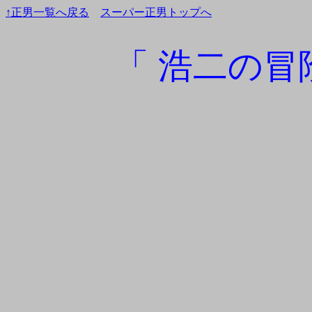
↑正男一覧へ戻る
スーパー正男トップへ
「 浩二の冒険2