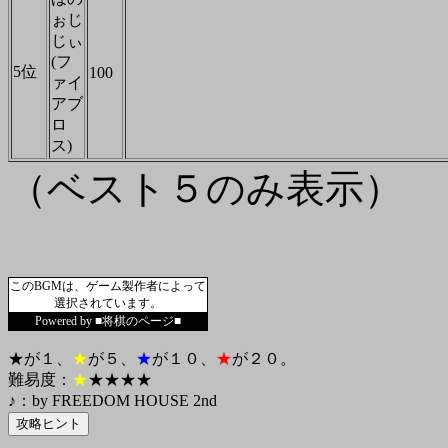
ぉじ
じぃ
(フ
5位
100
ァイ
アブ
ロ
ス)
（ベスト５のみ表示）
このBGMは、ゲーム製作者によって
選択されています。
Powered by ■将棋のページ■
★が１、
★
が５、
★
が１０、
★
が２０。
難易度：
★
★★★★
♪：by FREEDOM HOUSE 2nd