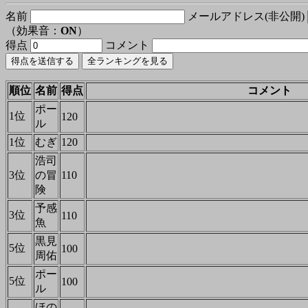
名前
メールアドレス(非公開)
（効果音：
ON
）
得点
コメント
順位
名前
得点
コメント
ポー
1位
120
ル
1位
むぎ
120
浩司
3位
の冒
110
険
予感
3位
110
魚
黒見
5位
100
周佑
ポー
5位
100
ル
ほの