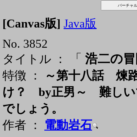
[Canvas版]
Java版
No. 3852
「
浩二の冒険
タイトル ：
特徴 ：
～第十八話 煉
け？ by正男～ 難し
でしょう。
作者 ：
電動岩石