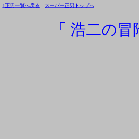
↑正男一覧へ戻る
スーパー正男トップへ
「 浩二の冒険2