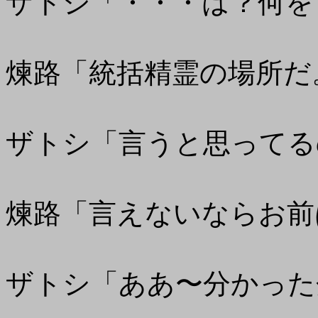
ザトシ「・・・は？何を
煉路「統括精霊の場所だ
ザトシ「言うと思ってる
煉路「言えないならお前
ザトシ「ああ〜分かった