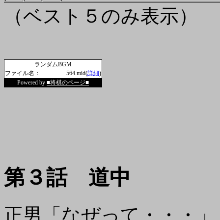
（ベスト５のみ表示）
ランダムBGM
ファイル名：
564.mid(
詳細
)
Powered by
■将棋のページ■
第３話 道中
正男「なぜって・・・」