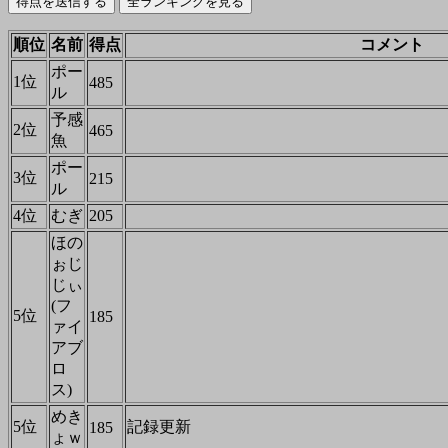
順位
名前
得点
コメント
ポー
1位
485
ル
予感
2位
465
魚
ポー
3位
215
ル
4位
むぎ
205
ほの
ぉじ
じぃ
(フ
5位
185
ァイ
アブ
ロ
ス)
めき
5位
記録更新
185
ょｗ