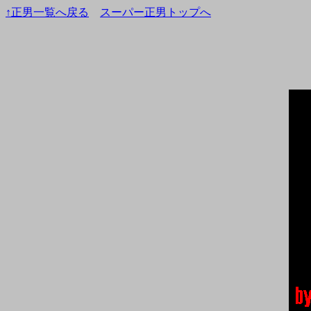
↑正男一覧へ戻る
スーパー正男トップへ