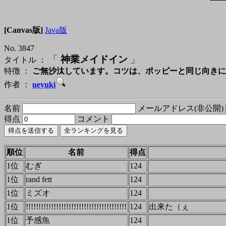
[Canvas版]
Java版
No. 3847
「
神業メイドイン
」
タイトル ：
特徴 ：
ご無沙汰しています。コツは、ポッピーと同じ向きに
作者 ：
ueyuki
名前
メールアドレス(非公開)
得点
コメント
順位
名前
得点
1位
むぎ
124
1位
rand fett
124
1位
ミズオ
124
1位
!!!!!!!!!!!!!!!!!!!!!!!!!!!!!!!!!!!!!!!!
124
出来た（ぇ
1位
予感魚
124