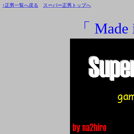
↑正男一覧へ戻る
スーパー正男トップへ
「 Made 