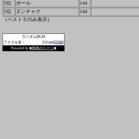
5位
ポール
144
5位
ヌンチャク
144
（ベスト５のみ表示）
ランダムBGM
ファイル名：
214.mid(
詳細
)
Powered by
■将棋のページ■